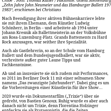
Chloé“. Foto: Thomas Kaiser / Faksimile: Gisela Sonnenburg
„Zehn Jahre John Neumeier und das Hamburger Ballett 197
1983“, erschienen bei Christians
Nach Beendigung ihrer aktiven Bühnenkarriere lebte
sie mit ihrem Ehemann, dem Künstler Ludwig
Schönherr, in Berlin – und arbeitete ab 1994 unter
Johann Kresnik als Ballettmeisterin an der Volksbühne
am Rosa-Luxemburg-Platz. Grands Battements zu Hard
Rock anzusagen, war seither ihre Spezialität.
Auch als Gastlehrerin, so an der Schule vom Hamburg
Ballett und dem Bundesjugendballett, war sie aktiv,
verbreitete außer guter Laune Tipps und
Fachkenntnisse.
Ab und an inszenierte sie sich zudem mit Performances,
so 2011 im Berliner Dock 11 mit einer seltsamen Show
namens „Das zwanzigste Jahrhundert“. Dabei ging es um
die Vorbereitungen einer Künstlerin für ihre Show…
2020 wurde ein Dokumentarfilm („Trixie“) über sie
gedreht, von Bastien Genoux. Ruhig wurde es aber auch
danach nicht um Trixie, denn Florentina Holzinger
entdeckte sie als Protagonistin, die die Zeiten