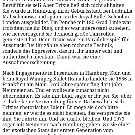
Beruf für sie sei? Aber Trixie ließ sich nicht abhalten.
Sie wurde in Hamburg, ihrer Geburtsstadt, bei Ludmilla
Maltschanowa und später an der Royal Ballet School in
London ausgebildet. Ein Penché mit 180-Grad-Linie war
trotzdem nie ihr Ding, und es war interessant zu sehen,
wie hervorragend sie dennoch große Tanzrollen
gemeistert hat. Denn Trixie war ein Paradebeispiel für
Ausdruck: Bei ihr zählte eben nicht die Technik,
sondern das Expressive, das mit ihr immer echt und
authentisch rüberkam. Damit war sie eine
Ausnahmeerscheinung.
Nach Engagements in Ensembles in Hamburg, Köln und
beim Royal Winnipeg Ballet (Kanada) landete sie 1966 in
Frankfurt am Main. Drei Jahre später fing dort John
Neumeier an. Und er wollte sie zunächst nicht
übernehmen. Es täte ihm Leid, sagte er ihr per Sie, aber
er habe keine Verwendung für sie. Da bewährte sich
Trixies rhetorisches Talent. Er möge sie doch bitte
nehmen, er werde es nicht bereuen, das verspreche sie
ihm. Sie rührte ihn. Und sie durfte bleiben. Und 1973
sogar mit Neumeier nach Hamburg gehen, wo sie einer
der exotischen Stars der ersten Generation vom