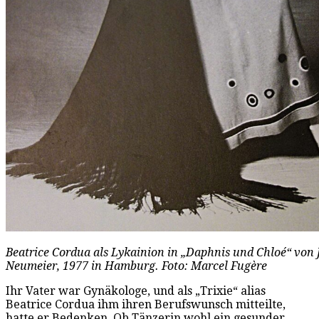
Beatrice Cordua als Lykainion in „Daphnis und Chloé“ von
Neumeier, 1977 in Hamburg. Foto: Marcel Fugère
Ihr Vater war Gynäkologe, und als „Trixie“ alias
Beatrice Cordua ihm ihren Berufswunsch mitteilte,
hatte er Bedenken. Ob Tänzerin wohl ein gesunder