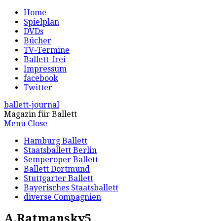
Home
Spielplan
DVDs
Bücher
TV-Termine
Ballett-frei
Impressum
facebook
Twitter
ballett-journal
Magazin für Ballett
Menu
Close
Hamburg Ballett
Staatsballett Berlin
Semperoper Ballett
Ballett Dortmund
Stuttgarter Ballett
Bayerisches Staatsballett
diverse Compagnien
A.Ratmansky5