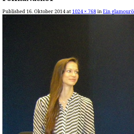
Published
16. Oktober 2014
at
1024 × 768
in
Ein glamourö