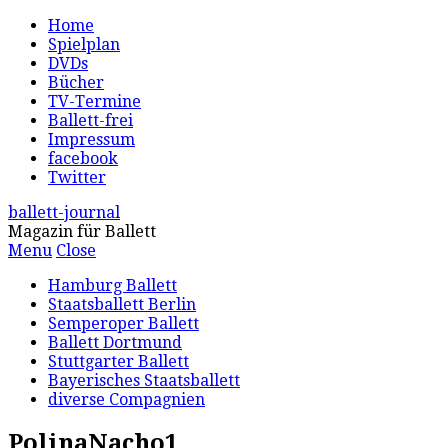
Home
Spielplan
DVDs
Bücher
TV-Termine
Ballett-frei
Impressum
facebook
Twitter
ballett-journal
Magazin für Ballett
Menu
Close
Hamburg Ballett
Staatsballett Berlin
Semperoper Ballett
Ballett Dortmund
Stuttgarter Ballett
Bayerisches Staatsballett
diverse Compagnien
PolinaNacho1