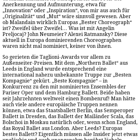
Anerkennung und Aufmunterung, etwa für
„Innovation“ oder „Inspiration“, von mir aus auch für
„Originalität“ und „Mut“ wäre sinnvoll gewesen. Aber
ob Malandain wirklich Europas „Bester Choreograph“
ist? Zweifel über Zweifel… Was ist mit Angelin
Preljocaj? John Neumeier? Alexei Ratmansky? Diese
aktuell in Europa dominierenden Choreographen
waren nicht mal nominiert, keiner von ihnen.
So gerieten die Taglioni-Awards vor allem zu
Außenseiter-Preisen. Mit dem „Northern Ballet“ aus
Leeds in England wurde entsprechend eine
international nahezu unbekannte Truppe zur „Besten
Kompagnie“ gekürt. „Beste Kompagnie“ – in
Konkurrenz zu den mit nominierten Ensembles der
Pariser Oper und dem Hamburg Ballett. Beide haben
seit Jahrzehnten weltweit einen Bombenruf! Man hätte
auch viele andere europäische Truppen nennen
können, etwa das Staatsballett Berlin, das Semperoper
Ballett in Dresden, das Ballett der Mailänder Scala, das
Bolschoi in Moskau natürlich oder, wenn schon England,
das Royal Ballet aus London. Aber Leeds? Europas
bestes Ballett? Eigentlich müssen alle Insider jetzt etwas