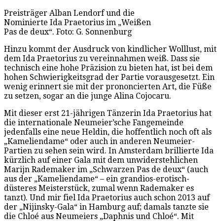
Preisträger Alban Lendorf und die
Nominierte Ida Praetorius im „Weißen
Pas de deux“. Foto: G. Sonnenburg
Hinzu kommt der Ausdruck von kindlicher Wolllust, mit
dem Ida Praetorius zu vereinnahmen weiß. Dass sie
technisch eine hohe Präzision zu bieten hat, ist bei dem
hohen Schwierigkeitsgrad der Partie vorausgesetzt. Ein
wenig erinnert sie mit der prononcierten Art, die Füße
zu setzen, sogar an die junge Alina Cojocaru.
Mit dieser erst 21-jährigen Tänzerin Ida Praetorius hat
die internationale Neumeier’sche Fangemeinde
jedenfalls eine neue Heldin, die hoffentlich noch oft als
„Kameliendame“ oder auch in anderen Neumeier-
Partien zu sehen sein wird. In Amsterdam brillierte Ida
kürzlich auf einer Gala mit dem unwiderstehlichen
Marijn Rademaker im „Schwarzen Pas de deux“ (auch
aus der „Kameliendame“ – ein grandios-erotisch-
düsteres Meisterstück, zumal wenn Rademaker es
tanzt). Und mir fiel Ida Praetorius auch schon 2013 auf
der „Nijinsky-Gala“ in Hamburg auf; damals tanzte sie
die Chloé aus Neumeiers „Daphnis und Chloé“. Mit