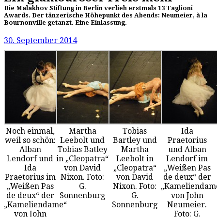
Die Malakhov Stiftung in Berlin verlieh erstmals 13 Taglioni
Awards. Der tänzerische Höhepunkt des Abends: Neumeier, à la
Bournonville getanzt. Eine Einlassung.
30. September 2014
Noch einmal,
Martha
Tobias
Ida
weil so schön:
Leebolt und
Bartley und
Praetorius
Alban
Tobias Batley
Martha
und Alban
Lendorf und
in „Cleopatra“
Leebolt in
Lendorf im
Ida
von David
„Cleopatra“
„Weißen Pas
Praetorius im
Nixon. Foto:
von David
de deux“ der
„Weißen Pas
G.
Nixon. Foto:
„Kameliendam
de deux“ der
Sonnenburg
G.
von John
„Kameliendame“
Sonnenburg
Neumeier.
von John
Foto: G.