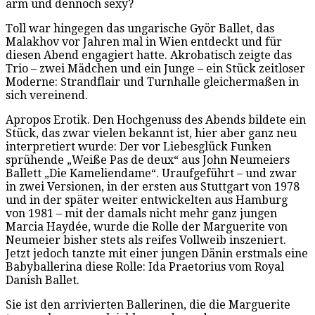
arm und dennoch sexy?
Toll war hingegen das ungarische Györ Ballet, das
Malakhov vor Jahren mal in Wien entdeckt und für
diesen Abend engagiert hatte. Akrobatisch zeigte das
Trio – zwei Mädchen und ein Junge – ein Stück zeitloser
Moderne: Strandflair und Turnhalle gleichermaßen in
sich vereinend.
Apropos Erotik. Den Hochgenuss des Abends bildete ein
Stück, das zwar vielen bekannt ist, hier aber ganz neu
interpretiert wurde: Der vor Liebesglück Funken
sprühende „Weiße Pas de deux“ aus John Neumeiers
Ballett „Die Kameliendame“. Uraufgeführt – und zwar
in zwei Versionen, in der ersten aus Stuttgart von 1978
und in der später weiter entwickelten aus Hamburg
von 1981 – mit der damals nicht mehr ganz jungen
Marcia Haydée, wurde die Rolle der Marguerite von
Neumeier bisher stets als reifes Vollweib inszeniert.
Jetzt jedoch tanzte mit einer jungen Dänin erstmals eine
Babyballerina diese Rolle: Ida Praetorius vom Royal
Danish Ballet.
Sie ist den arrivierten Ballerinen, die die Marguerite