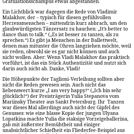
Gratulationsschampus etwas abgestanden.
Ein Lichtblick war dagegen die Rede von Vladimir
Malakhov, der – typisch für diesen gefühlvollen
Herzensmenschen – mittendrin kurz abbrach, um den
glaubwürdigsten Tänzersatz zu hauchen: „It’s better to
dance than to talk.“ („Es ist besser zu tanzen, als zu
sprechen.“) Es gibt ja Menschen in der Ballettwelt,
denen man mitunter die Ohren langziehen möchte, weil
sie reden, obwohl sie es gar nicht können und auch
nicht wollen. Aber: Wenn Vladi Malakhov das praktisch
vorführt, ist das ein Stück Authentizität und nutzt sich
darin auch nicht ab. Danke, Vladi!
Die Höhepunkte der Taglioni-Verleihung sollten aber
nicht die Reden gewesen sein. Auch nicht das
liebenswert kurze „I am very happy!“ („Ich bin sehr
glücklich!“) der Preisträgerin Yulia Stepanova vom
Mariinsky Theater aus Sankt Petersburg. Ihr Tanzen
war dieses Mal allerdings auch nicht der Gipfel des
Genusses: wie eine blasse Kopie der jungen Ulyana
Lopatkina machte Yulia die staksige Vorzeigeballerina,
gab mit äußerster Bemühtheit und einiger
unabsichtlicher Schiefheit ein Fliederfee-Beispiel aus