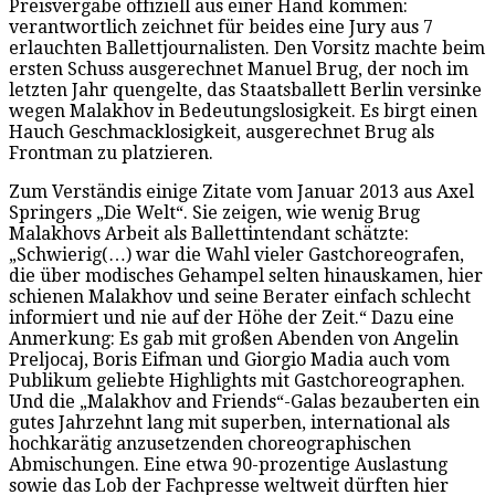
Preisvergabe offiziell aus einer Hand kommen:
verantwortlich zeichnet für beides eine Jury aus 7
erlauchten Ballettjournalisten. Den Vorsitz machte beim
ersten Schuss ausgerechnet Manuel Brug, der noch im
letzten Jahr quengelte, das Staatsballett Berlin versinke
wegen Malakhov in Bedeutungslosigkeit. Es birgt einen
Hauch Geschmacklosigkeit, ausgerechnet Brug als
Frontman zu platzieren.
Zum Verständis einige Zitate vom Januar 2013 aus Axel
Springers „Die Welt“. Sie zeigen, wie wenig Brug
Malakhovs Arbeit als Ballettintendant schätzte:
„Schwierig(…) war die Wahl vieler Gastchoreografen,
die über modisches Gehampel selten hinauskamen, hier
schienen Malakhov und seine Berater einfach schlecht
informiert und nie auf der Höhe der Zeit.“ Dazu eine
Anmerkung: Es gab mit großen Abenden von Angelin
Preljocaj, Boris Eifman und Giorgio Madia auch vom
Publikum geliebte Highlights mit Gastchoreographen.
Und die „Malakhov and Friends“-Galas bezauberten ein
gutes Jahrzehnt lang mit superben, international als
hochkarätig anzusetzenden choreographischen
Abmischungen. Eine etwa 90-prozentige Auslastung
sowie das Lob der Fachpresse weltweit dürften hier