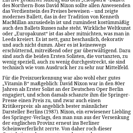
des Northern-Boss David Nixon sollte allen Anwesenden
das Verdientsein des Preises beweisen – und zeigte
modernes Ballett, das in der Tradition von Kenneth
MacMillan anzusiedeln ist und zumindest kostümmäßig
auch den Ballets Russes nahe steht. Wirkliche Weltkunst
oder „Europakunst“ ist das aber mitnichten, was man in
Leeds kreiert. Es ist nett, ganz beschaulich, dekorativ
und auch nicht dumm. Aber es ist keineswegs
erschütternd, mitreißend oder gar überwältigend. Dazu
sind auch die beiden Ersten Solisten, die vortanzten, zu
wenig speziell, auch zu wenig durchgestreckt, sie sind
technisch wie vom Ausdruck her zu sehr nur Mittelfeld.
Für die Preiszuerkennung war also wohl eher gutes
„Vitamin B“ maßgeblich: David Nixon war in den 80er
Jahren als Erster Solist an der Deutschen Oper Berlin
engagiert, und schon damals schanzte ihm die Springer-
Presse einen Preis zu, und zwar auch einen
Kritikerpreis: als angeblich bester männlicher
Darsteller Berlins (1987). Nixon, ein erwiesener Liebling
des Springer-Verlags, den man nun aus der Versenkung
der englischen Provinz erneut ins Berliner
Scheinwerferlicht zerrte. Von daher roch dieser