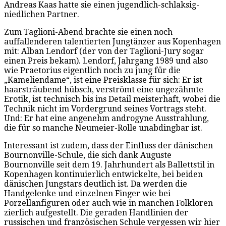
Andreas Kaas hatte sie einen jugendlich-schlaksig-
niedlichen Partner.
Zum Taglioni-Abend brachte sie einen noch
auffallenderen talentierten Jungtänzer aus Kopenhagen
mit: Alban Lendorf (der von der Taglioni-Jury sogar
einen Preis bekam). Lendorf, Jahrgang 1989 und also
wie Praetorius eigentlich noch zu jung für die
„Kameliendame“, ist eine Preisklasse für sich: Er ist
haarsträubend hübsch, verströmt eine ungezähmte
Erotik, ist technisch bis ins Detail meisterhaft, wobei die
Technik nicht im Vordergrund seines Vortrags steht.
Und: Er hat eine angenehm androgyne Ausstrahlung,
die für so manche Neumeier-Rolle unabdingbar ist.
Interessant ist zudem, dass der Einfluss der dänischen
Bournonville-Schule, die sich dank Auguste
Bournonville seit dem 19. Jahrhundert als Ballettstil in
Kopenhagen kontinuierlich entwickelte, bei beiden
dänischen Jungstars deutlich ist. Da werden die
Handgelenke und einzelnen Finger wie bei
Porzellanfiguren oder auch wie in manchen Folkloren
zierlich aufgestellt. Die geraden Handlinien der
russischen und französischen Schule vergessen wir hier