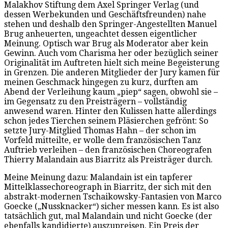
Malakhov Stiftung dem Axel Springer Verlag (und
dessen Werbekunden und Geschäftsfreunden) nahe
stehen und deshalb den Springer-Angestellten Manuel
Brug anheuerten, ungeachtet dessen eigentlicher
Meinung. Optisch war Brug als Moderator aber kein
Gewinn. Auch vom Charisma her oder bezüglich seiner
Originalität im Auftreten hielt sich meine Begeisterung
in Grenzen. Die anderen Mitglieder der Jury kamen für
meinen Geschmack hingegen zu kurz, durften am
Abend der Verleihung kaum „piep“ sagen, obwohl sie –
im Gegensatz zu den Preisträgern – vollständig
anwesend waren. Hinter den Kulissen hatte allerdings
schon jedes Tierchen seinem Pläsierchen gefrönt: So
setzte Jury-Mitglied Thomas Hahn – der schon im
Vorfeld mitteilte, er wolle dem französischen Tanz
Auftrieb verleihen – den französischen Choreografen
Thierry Malandain aus Biarritz als Preisträger durch.
Meine Meinung dazu: Malandain ist ein tapferer
Mittelklassechoreograph in Biarritz, der sich mit den
abstrakt-modernen Tschaikowsky-Fantasien von Marco
Goecke („Nussknacker“) sicher messen kann. Es ist also
tatsächlich gut, mal Malandain und nicht Goecke (der
ebenfalls kandidierte) auszupreisen. Ein Preis der