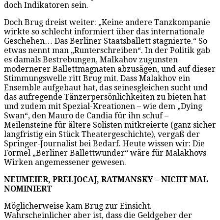
doch Indikatoren sein.
Doch Brug dreist weiter: „Keine andere Tanzkompanie
wirkte so schlecht informiert über das internationale
Geschehen… Das Berliner Staatsballett stagnierte.“ So
etwas nennt man „Runterschreiben“. In der Politik gab
es damals Bestrebungen, Malkahov zugunsten
modernerer Ballettmagnaten abzusägen, und auf dieser
Stimmungswelle ritt Brug mit. Dass Malakhov ein
Ensemble aufgebaut hat, das seinesgleichen sucht und
das aufregende Tänzerpersönlichkeiten zu bieten hat
und zudem mit Spezial-Kreationen – wie dem „Dying
Swan“, den Mauro de Candia für ihn schuf –
Meilensteine für ältere Solisten mitkreierte (ganz sicher
langfristig ein Stück Theatergeschichte), vergaß der
Springer-Journalist bei Bedarf. Heute wissen wir: Die
Formel „Berliner Ballettwunder“ wäre für Malakhovs
Wirken angemessener gewesen.
NEUMEIER, PRELJOCAJ, RATMANSKY – NICHT MAL
NOMINIERT
Möglicherweise kam Brug zur Einsicht.
Wahrscheinlicher aber ist, dass die Geldgeber der