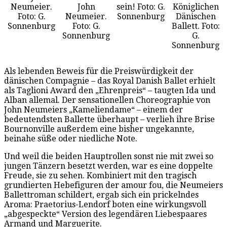
Neumeier.
John
sein! Foto: G.
Königlichen
Foto: G.
Neumeier.
Sonnenburg
Dänischen
Sonnenburg
Foto: G.
Ballett. Foto:
Sonnenburg
G.
Sonnenburg
Als lebenden Beweis für die Preiswürdigkeit der
dänischen Compagnie – das Royal Danish Ballet erhielt
als Taglioni Award den „Ehrenpreis“ – taugten Ida und
Alban allemal. Der sensationellen Choreographie von
John Neumeiers „Kameliendame“ – einem der
bedeutendsten Ballette überhaupt – verlieh ihre Brise
Bournonville außerdem eine bisher ungekannte,
beinahe süße oder niedliche Note.
Und weil die beiden Hauptrollen sonst nie mit zwei so
jungen Tänzern besetzt werden, war es eine doppelte
Freude, sie zu sehen. Kombiniert mit den tragisch
grundierten Hebefiguren der amour fou, die Neumeiers
Ballettroman schildert, ergab sich ein prickelndes
Aroma: Praetorius-Lendorf boten eine wirkungsvoll
„abgespeckte“ Version des legendären Liebespaares
Armand und Marguerite.