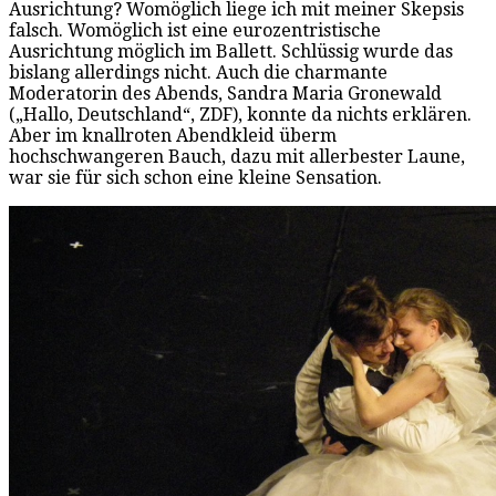
Ausrichtung? Womöglich liege ich mit meiner Skepsis
falsch. Womöglich ist eine eurozentristische
Ausrichtung möglich im Ballett. Schlüssig wurde das
bislang allerdings nicht. Auch die charmante
Moderatorin des Abends, Sandra Maria Gronewald
(„Hallo, Deutschland“, ZDF), konnte da nichts erklären.
Aber im knallroten Abendkleid überm
hochschwangeren Bauch, dazu mit allerbester Laune,
war sie für sich schon eine kleine Sensation.