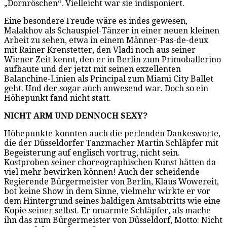
„Dornröschen“. Vielleicht war sie indisponiert.
Eine besondere Freude wäre es indes gewesen,
Malakhov als Schauspiel-Tänzer in einer neuen kleinen
Arbeit zu sehen, etwa in einem Männer-Pas-de-deux
mit Rainer Krenstetter, den Vladi noch aus seiner
Wiener Zeit kennt, den er in Berlin zum Primoballerino
aufbaute und der jetzt mit seinen exzellenten
Balanchine-Linien als Principal zum Miami City Ballet
geht. Und der sogar auch anwesend war. Doch so ein
Höhepunkt fand nicht statt.
NICHT ARM UND DENNOCH SEXY?
Höhepunkte konnten auch die perlenden Dankesworte,
die der Düsseldorfer Tanzmacher Martin Schläpfer mit
Begeisterung auf englisch vortrug, nicht sein.
Kostproben seiner choreographischen Kunst hätten da
viel mehr bewirken können! Auch der scheidende
Regierende Bürgermeister von Berlin, Klaus Wowereit,
bot keine Show in dem Sinne, vielmehr wirkte er vor
dem Hintergrund seines baldigen Amtsabtritts wie eine
Kopie seiner selbst. Er umarmte Schläpfer, als mache
ihn das zum Bürgermeister von Düsseldorf, Motto: Nicht