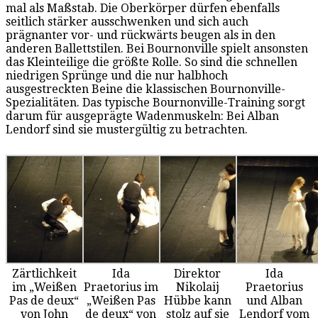
mal als Maßstab. Die Oberkörper dürfen ebenfalls
seitlich stärker ausschwenken und sich auch
prägnanter vor- und rückwärts beugen als in den
anderen Ballettstilen. Bei Bournonville spielt ansonsten
das Kleinteilige die größte Rolle. So sind die schnellen
niedrigen Sprünge und die nur halbhoch
ausgestreckten Beine die klassischen Bournonville-
Spezialitäten. Das typische Bournonville-Training sorgt
darum für ausgeprägte Wadenmuskeln: Bei Alban
Lendorf sind sie mustergültig zu betrachten.
Zärtlichkeit
Ida
Direktor
Ida
im „Weißen
Praetorius im
Nikolaij
Praetorius
Pas de deux“
„Weißen Pas
Hübbe kann
und Alban
von John
de deux“ von
stolz auf sie
Lendorf vom