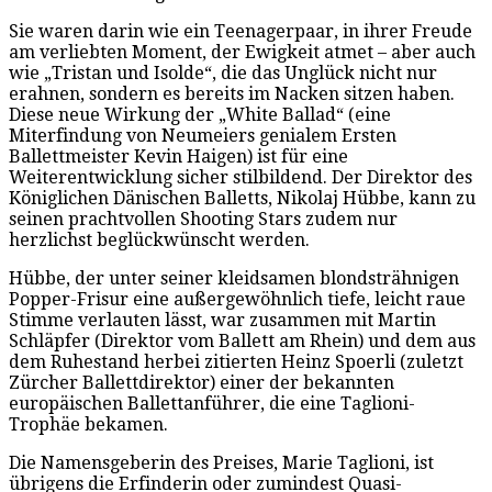
Sie waren darin wie ein Teenagerpaar, in ihrer Freude
am verliebten Moment, der Ewigkeit atmet – aber auch
wie „Tristan und Isolde“, die das Unglück nicht nur
erahnen, sondern es bereits im Nacken sitzen haben.
Diese neue Wirkung der „White Ballad“ (eine
Miterfindung von Neumeiers genialem Ersten
Ballettmeister Kevin Haigen) ist für eine
Weiterentwicklung sicher stilbildend. Der Direktor des
Königlichen Dänischen Balletts, Nikolaj Hübbe, kann zu
seinen prachtvollen Shooting Stars zudem nur
herzlichst beglückwünscht werden.
Hübbe, der unter seiner kleidsamen blondsträhnigen
Popper-Frisur eine außergewöhnlich tiefe, leicht raue
Stimme verlauten lässt, war zusammen mit Martin
Schläpfer (Direktor vom Ballett am Rhein) und dem aus
dem Ruhestand herbei zitierten Heinz Spoerli (zuletzt
Zürcher Ballettdirektor) einer der bekannten
europäischen Ballettanführer, die eine Taglioni-
Trophäe bekamen.
Die Namensgeberin des Preises, Marie Taglioni, ist
übrigens die Erfinderin oder zumindest Quasi-