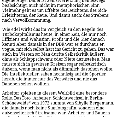
eigene Auge. Dabei ist Selbstverletzung keineswegs
beabsichtigt, auch nicht im metaphorischen Sinn.
Vielmehr geht es um Effekte des Beichtens, des Sich-
Erleichterns, der Reue. Und damit auch: des Strebens
nach Vervollkommnung.
Wie edel wirkt das im Vergleich zu den Regeln des
Turbokapitalismus heute, in einer Zeit, die nur noch
Effizienz und Wahnsinn, Profit und die Gier danach
kennt! Aber damals in der DDR war es durchaus en
vogue, mit sich selbst hart ins Gericht zu gehen. Das war
auch im Westen so: Man durfte Selbstkritik äußern,
ohne als Schlappschwanz oder Niete dazustehen. Man
musste sich in gewissen Kreisen sogar selbstkritisch
äußern, wenn man nicht als dümmlich dastehen wollte.
Die Intellektuellen sahen hochnäsig auf die Sportler
herab, die immer nur das Vorwärts und nie das
Daneben sehen wollten.
Arbeiter spielten in diesem Weltbild eine besondere
Rolle. Das Foto „Arbeiter. Schichtwechsel in Berlin-
Schöneweide“ von 1972 stammt von Sibylle Bergemann,
die damals noch keine Starfotografin, sondern eine
außenseiterisch Strebsame war. Arbeiter und Bauern