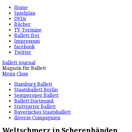
Home
Spielplan
DVDs
Bücher
TV-Termine
Ballett-frei
Impressum
facebook
Twitter
ballett-journal
Magazin für Ballett
Menu
Close
Hamburg Ballett
Staatsballett Berlin
Semperoper Ballett
Ballett Dortmund
Stuttgarter Ballett
Bayerisches Staatsballett
diverse Compagnien
Weltschmerz in Scherenhänden