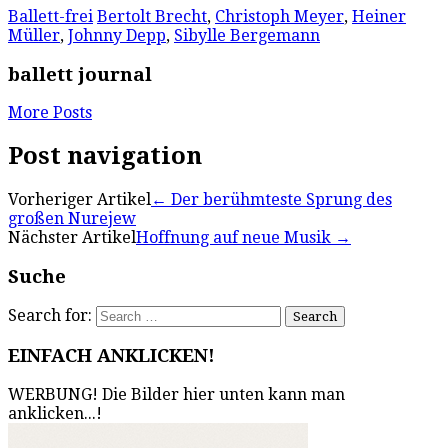
Ballett-frei
Bertolt Brecht
,
Christoph Meyer
,
Heiner
Müller
,
Johnny Depp
,
Sibylle Bergemann
ballett journal
More Posts
Post navigation
Vorheriger Artikel
←
Der berühmteste Sprung des
großen Nurejew
Nächster Artikel
Hoffnung auf neue Musik
→
Suche
Search for:
EINFACH ANKLICKEN!
WERBUNG! Die Bilder hier unten kann man
anklicken...!