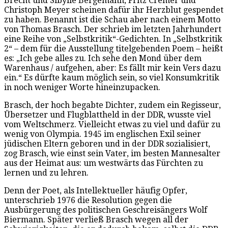
Brecht und Sibylle Bergemann, Fritz Cremer und
Christoph Meyer scheinen dafür ihr Herzblut gespendet
zu haben. Benannt ist die Schau aber nach einem Motto
von Thomas Brasch. Der schrieb im letzten Jahrhundert
eine Reihe von „Selbstkritik“-Gedichten. In „Selbstkritik
2“ – dem für die Ausstellung titelgebenden Poem – heißt
es: „Ich gebe alles zu. Ich sehe den Mond über dem
Warenhaus / aufgehen, aber: Es fällt mir kein Vers dazu
ein.“ Es dürfte kaum möglich sein, so viel Konsumkritik
in noch weniger Worte hineinzupacken.
Brasch, der hoch begabte Dichter, zudem ein Regisseur,
Übersetzer und Flugblattheld in der DDR, wusste viel
vom Weltschmerz. Vielleicht etwas zu viel und dafür zu
wenig von Olympia. 1945 im englischen Exil seiner
jüdischen Eltern geboren und in der DDR sozialisiert,
zog Brasch, wie einst sein Vater, im besten Mannesalter
aus der Heimat aus: um westwärts das Fürchten zu
lernen und zu lehren.
Denn der Poet, als Intellektueller häufig Opfer,
unterschrieb 1976 die Resolution gegen die
Ausbürgerung des politischen Geschreisängers Wolf
Biermann. Später verließ Brasch wegen all der