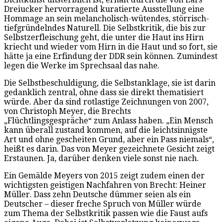
Dreiucker hervorragend kuratierte Ausstellung eine
Hommage an sein melancholisch-wütendes, störrisch-
tiefgründelndes Naturell. Die Selbstkritik, die bis zur
Selbstzerfleischung geht, die unter die Haut ins Hirn
kriecht und wieder vom Hirn in die Haut und so fort, sie
hätte ja eine Erfindung der DDR sein können. Zumindest
legen die Werke im Sprechsaal das nahe.
Die Selbstbeschuldigung, die Selbstanklage, sie ist darin
gedanklich zentral, ohne dass sie direkt thematisiert
würde. Aber da sind rotlastige Zeichnungen von 2007,
von Christoph Meyer, die Brechts
„Flüchtlingsgespräche“ zum Anlass haben. „Ein Mensch
kann überall zustand kommen, auf die leichtsinnigste
Art und ohne gescheiten Grund, aber ein Pass niemals“,
heißt es darin. Das von Meyer gezeichnete Gesicht zeigt
Erstaunen. Ja, darüber denken viele sonst nie nach.
Ein Gemälde Meyers von 2015 zeigt zudem einen der
wichtigsten geistigen Nachfahren von Brecht: Heiner
Müller. Dass zehn Deutsche dümmer seien als ein
Deutscher – dieser freche Spruch von Müller würde
zum Thema der Selbstkritik passen wie die Faust aufs