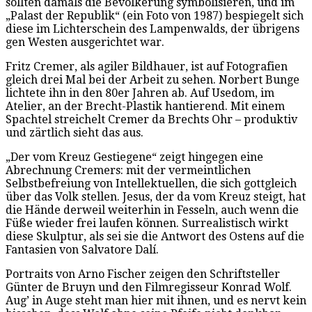
sollten damals die Bevölkerung symbolisieren, und im
„Palast der Republik“ (ein Foto von 1987) bespiegelt sich
diese im Lichterschein des Lampenwalds, der übrigens
gen Westen ausgerichtet war.
Fritz Cremer, als agiler Bildhauer, ist auf Fotografien
gleich drei Mal bei der Arbeit zu sehen. Norbert Bunge
lichtete ihn in den 80er Jahren ab. Auf Usedom, im
Atelier, an der Brecht-Plastik hantierend. Mit einem
Spachtel streichelt Cremer da Brechts Ohr – produktiv
und zärtlich sieht das aus.
„Der vom Kreuz Gestiegene“ zeigt hingegen eine
Abrechnung Cremers: mit der vermeintlichen
Selbstbefreiung von Intellektuellen, die sich gottgleich
über das Volk stellen. Jesus, der da vom Kreuz steigt, hat
die Hände derweil weiterhin in Fesseln, auch wenn die
Füße wieder frei laufen können. Surrealistisch wirkt
diese Skulptur, als sei sie die Antwort des Ostens auf die
Fantasien von Salvatore Dalí.
Portraits von Arno Fischer zeigen den Schriftsteller
Günter de Bruyn und den Filmregisseur Konrad Wolf.
Aug’ in Auge steht man hier mit ihnen, und es nervt kein