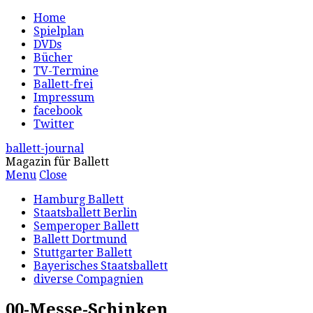
Home
Spielplan
DVDs
Bücher
TV-Termine
Ballett-frei
Impressum
facebook
Twitter
ballett-journal
Magazin für Ballett
Menu
Close
Hamburg Ballett
Staatsballett Berlin
Semperoper Ballett
Ballett Dortmund
Stuttgarter Ballett
Bayerisches Staatsballett
diverse Compagnien
00-Messe-Schinken