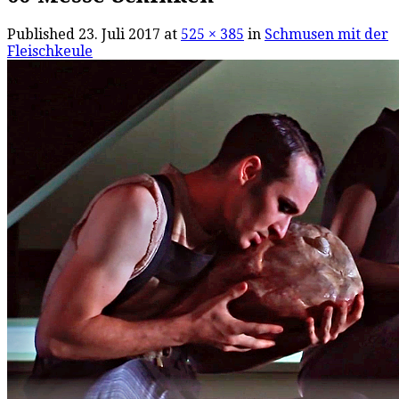
Published
23. Juli 2017
at
525 × 385
in
Schmusen mit der
Fleischkeule