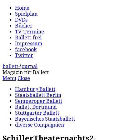
Home
Spielplan
DVDs
Bücher
TV-Termine
Ballett-frei
Impressum
facebook
Twitter
ballett-journal
Magazin für Ballett
Menu
Close
Hamburg Ballett
Staatsballett Berlin
Semperoper Ballett
Ballett Dortmund
Stuttgarter Ballett
Bayerisches Staatsballett
diverse Compagnien
SchillerTheaternachts2-