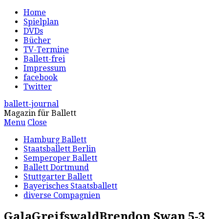
Home
Spielplan
DVDs
Bücher
TV-Termine
Ballett-frei
Impressum
facebook
Twitter
ballett-journal
Magazin für Ballett
Menu
Close
Hamburg Ballett
Staatsballett Berlin
Semperoper Ballett
Ballett Dortmund
Stuttgarter Ballett
Bayerisches Staatsballett
diverse Compagnien
GalaGreifswaldBrendon Swan 5-3