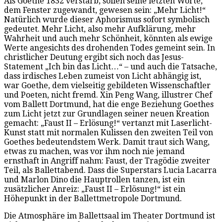
Als Goethe 1832 verstarb, sollen seine letzten Worte,
dem Fenster zugewandt, gewesen sein: „Mehr Licht!“
Natürlich wurde dieser Aphorismus sofort symbolisch
gedeutet. Mehr Licht, also mehr Aufklärung, mehr
Wahrheit und auch mehr Schönheit, könnten als ewige
Werte angesichts des drohenden Todes gemeint sein. In
christlicher Deutung ergibt sich noch das Jesus-
Statement „Ich bin das Licht…“ – und auch die Tatsache,
dass irdisches Leben zumeist von Licht abhängig ist,
war Goethe, dem vielseitig gebildeten Wissenschaftler
und Poeten, nicht fremd. Xin Peng Wang, illustrer Chef
vom Ballett Dortmund, hat die enge Beziehung Goethes
zum Licht jetzt zur Grundlagen seiner neuen Kreation
gemacht: „Faust II – Erlösung!“ vertanzt mit Laserlicht-
Kunst statt mit normalen Kulissen den zweiten Teil von
Goethes bedeutendstem Werk. Damit traut sich Wang,
etwas zu machen, was vor ihm noch nie jemand
ernsthaft in Angriff nahm: Faust, der Tragödie zweiter
Teil, als Ballettabend. Dass die Superstars Lucia Lacarra
und Marlon Dino die Hauptrollen tanzen, ist ein
zusätzlicher Anreiz: „Faust II – Erlösung!“ ist ein
Höhepunkt in der Ballettmetropole Dortmund.
Die Atmosphäre im Ballettsaal im Theater Dortmund ist