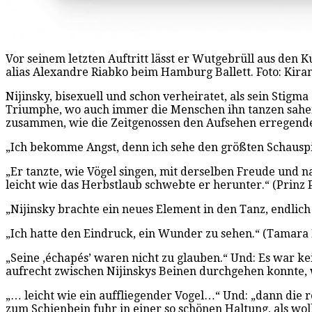
Vor seinem letzten Auftritt lässt er Wutgebrüll aus den K
alias Alexandre Riabko beim Hamburg Ballett. Foto: Kira
Nijinsky, bisexuell und schon verheiratet, als sein Stig
Triumphe, wo auch immer die Menschen ihn tanzen sahen.
zusammen, wie die Zeitgenossen den Aufsehen erregend
„Ich bekomme Angst, denn ich sehe den größten Schauspiel
„Er tanzte, wie Vögel singen, mit derselben Freude und na
leicht wie das Herbstlaub schwebte er herunter.“ (Prinz 
„Nijinsky brachte ein neues Element in den Tanz, endlich
„Ich hatte den Eindruck, ein Wunder zu sehen.“ (Tamara
„Seine ‚échapés’ waren nicht zu glauben.“ Und: Es war kei
aufrecht zwischen Nijinskys Beinen durchgehen konnte, 
„… leicht wie ein auffliegender Vogel…“ Und: „dann die
zum Schienbein fuhr in einer so schönen Haltung, als w