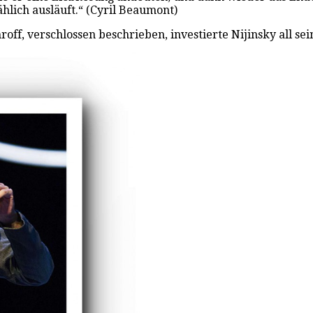
lich ausläuft.“ (Cyril Beaumont)
ff, verschlossen beschrieben, investierte Nijinsky all sein