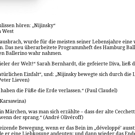
ulissen hören: „Nijinsky“
n West
ma ausbrach, wurde für die meisten seiner Lebensjahre ein
 Das neu überarbeitete Programmheft des Hamburg Ballett
en Ballerino wahr nahmen.
er der Welt!“ Sarah Bernhardt, die gefeierte Diva, ließ d
türlichen Einfalt“, und: „Nijinsky bewegte sich durch die 
Peter Lieven)
 haben die Füße die Erde verlassen.“ (Paul Claudel)
 Karsawina)
n Märchen, was man sich erzählte – dass der alte Cecchetti
wenn der sprang.“ (André Olivéroff)
 reizende Bewegung, wenn er das Bein im „développé’ aus
olle er eine Liebkosung andeuten; und dann wieder das En