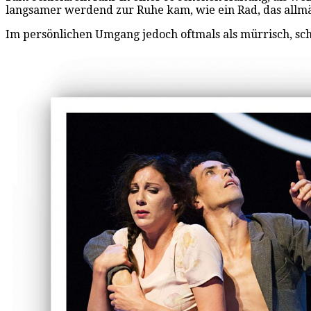
langsamer werdend zur Ruhe kam, wie ein Rad, das allmäh
Im persönlichen Umgang jedoch oftmals als mürrisch, schro