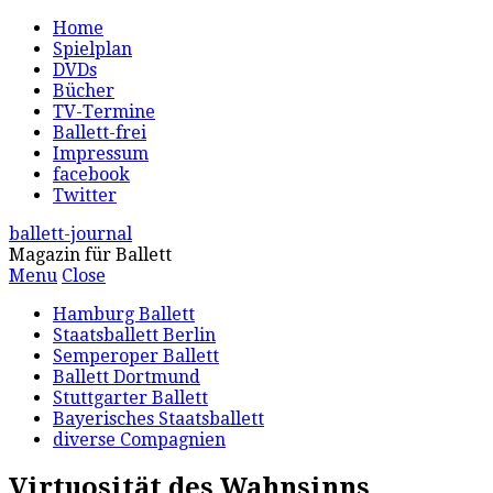
Home
Spielplan
DVDs
Bücher
TV-Termine
Ballett-frei
Impressum
facebook
Twitter
ballett-journal
Magazin für Ballett
Menu
Close
Hamburg Ballett
Staatsballett Berlin
Semperoper Ballett
Ballett Dortmund
Stuttgarter Ballett
Bayerisches Staatsballett
diverse Compagnien
Virtuosität des Wahnsinns