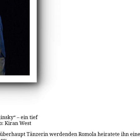
nsky“ – ein tief
o: Kiran West
berhaupt Tänzerin werdenden Romola heiratete ihn eine g