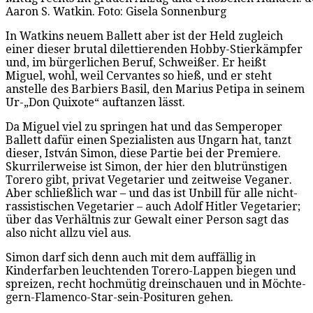
Aaron S. Watkin. Foto: Gisela Sonnenburg
In Watkins neuem Ballett aber ist der Held zugleich
einer dieser brutal dilettierenden Hobby-Stierkämpfer
und, im bürgerlichen Beruf, Schweißer. Er heißt
Miguel, wohl, weil Cervantes so hieß, und er steht
anstelle des Barbiers Basil, den Marius Petipa in seinem
Ur-„Don Quixote“ auftanzen lässt.
Da Miguel viel zu springen hat und das Semperoper
Ballett dafür einen Spezialisten aus Ungarn hat, tanzt
dieser, István Simon, diese Partie bei der Premiere.
Skurrilerweise ist Simon, der hier den blutrünstigen
Torero gibt, privat Vegetarier und zeitweise Veganer.
Aber schließlich war – und das ist Unbill für alle nicht-
rassistischen Vegetarier – auch Adolf Hitler Vegetarier;
über das Verhältnis zur Gewalt einer Person sagt das
also nicht allzu viel aus.
Simon darf sich denn auch mit dem auffällig in
Kinderfarben leuchtenden Torero-Lappen biegen und
spreizen, recht hochmütig dreinschauen und in Möchte-
gern-Flamenco-Star-sein-Posituren gehen.