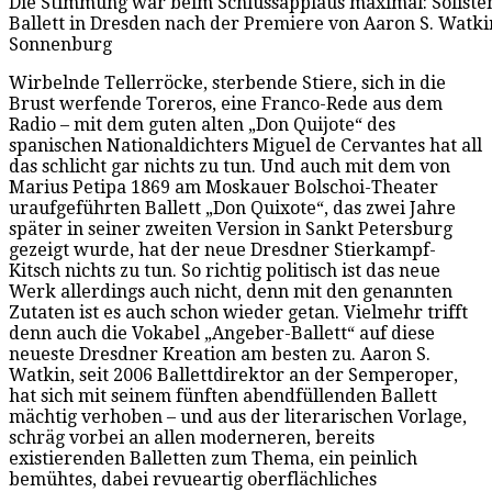
Die Stimmung war beim Schlussapplaus maximal: Solist
Ballett in Dresden nach der Premiere von Aaron S. Watkin
Sonnenburg
Wirbelnde Tellerröcke, sterbende Stiere, sich in die
Brust werfende Toreros, eine Franco-Rede aus dem
Radio – mit dem guten alten „Don Quijote“ des
spanischen Nationaldichters Miguel de Cervantes hat all
das schlicht gar nichts zu tun. Und auch mit dem von
Marius Petipa 1869 am Moskauer Bolschoi-Theater
uraufgeführten Ballett „Don Quixote“, das zwei Jahre
später in seiner zweiten Version in Sankt Petersburg
gezeigt wurde, hat der neue Dresdner Stierkampf-
Kitsch nichts zu tun. So richtig politisch ist das neue
Werk allerdings auch nicht, denn mit den genannten
Zutaten ist es auch schon wieder getan. Vielmehr trifft
denn auch die Vokabel „Angeber-Ballett“ auf diese
neueste Dresdner Kreation am besten zu. Aaron S.
Watkin, seit 2006 Ballettdirektor an der Semperoper,
hat sich mit seinem fünften abendfüllenden Ballett
mächtig verhoben – und aus der literarischen Vorlage,
schräg vorbei an allen moderneren, bereits
existierenden Balletten zum Thema, ein peinlich
bemühtes, dabei revueartig oberflächliches