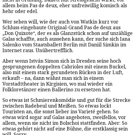
allem beim Pas de deux, eher unfreiwillig komisch als
hehr oder edel.
Wer sehen will, wie der auch von Watkin kurz vor
Schluss eingebaute Original-Grand Pas de deux aus
„Don Quixote“, der es als Glanzstück schon auf unzählige
Galas schaffte, auch aussehen kann, der suche sich Iana
Salenko vom Staatsballett Berlin mit Daniil Simkin im
Internet raus. Unübertrefflich.
Aber wenn István Simon sich in Dresden seine hoch
gesprungenen doppelten Cabrioles mit einem Buckel,
also mit einem stark gerundeten Rücken in der Luft,
erkauft – na, dann wähnt man sich in einem
Vorstadttheater in Kirgisien, wo mal wieder ein
Folkloretänzer einen Ballerino zu ersetzen hat.
So etwas ist Schmierenkomödie und gut für die Strecke
zwischen Radebeul und Meißen. So etwas lockt
Touristen an, die sonst lieber ins Varieté gehen. So
etwas wird sogar auf Galas angeboten, zweifellos, vor
allem, wenn sie nicht im Bolschoi stattfinden. Aber: So
etwas gehört nicht auf eine Bühne, die erstklassig sein
will. Sorry.