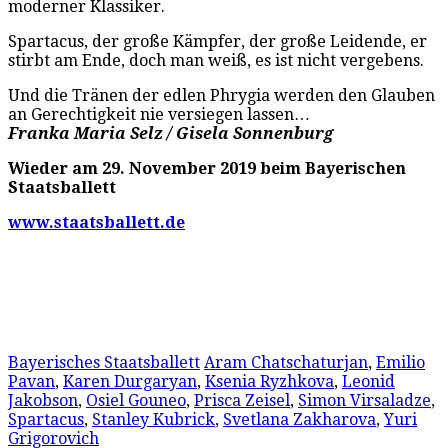
moderner Klassiker.
Spartacus, der große Kämpfer, der große Leidende, er
stirbt am Ende, doch man weiß, es ist nicht vergebens.
Und die Tränen der edlen Phrygia werden den Glauben
an Gerechtigkeit nie versiegen lassen…
Franka Maria Selz
/ Gisela Sonnenburg
Wieder am 29. November 2019 beim Bayerischen
Staatsballett
www.staatsballett.de
Bayerisches Staatsballett
Aram Chatschaturjan
,
Emilio
Pavan
,
Karen Durgaryan
,
Ksenia Ryzhkova
,
Leonid
Jakobson
,
Osiel Gouneo
,
Prisca Zeisel
,
Simon Virsaladze
,
Spartacus
,
Stanley Kubrick
,
Svetlana Zakharova
,
Yuri
Grigorovich