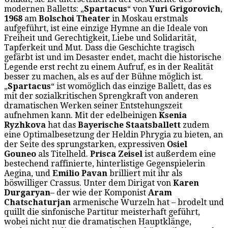
modernen Balletts: „
Spartacus
“ von
Yuri Grigorovich
,
1968
am
Bolschoi Theater
in Moskau erstmals
aufgeführt, ist eine einzige Hymne an die Ideale von
Freiheit und Gerechtigkeit, Liebe und Solidarität,
Tapferkeit und Mut. Dass die Geschichte tragisch
gefärbt ist und im Desaster endet, macht die historische
Legende erst recht zu einem Aufruf, es in der Realität
besser zu machen, als es auf der Bühne möglich ist.
„
Spartacus
“ ist womöglich das einzige Ballett, das es
mit der sozialkritischen Sprengkraft von anderen
dramatischen Werken seiner Entstehungszeit
aufnehmen kann. Mit der edelbeinigen
Ksenia
Ryzhkova
hat das
Bayerische Staatsballett
zudem
eine Optimalbesetzung der Heldin Phrygia zu bieten, an
der Seite des sprungstarken, expressiven
Osiel
Gouneo
als Titelheld.
Prisca Zeisel
ist außerdem eine
bestechend raffinierte, hinterlistige Gegenspielerin
Aegina, und
Emilio Pavan
brilliert mit ihr als
böswilliger Crassus. Unter dem Dirigat von
Karen
Durgaryan
– der wie der Komponist
Aram
Chatschaturjan
armenische Wurzeln hat – brodelt und
quillt die sinfonische Partitur meisterhaft geführt,
wobei nicht nur die dramatischen Hauptklänge,