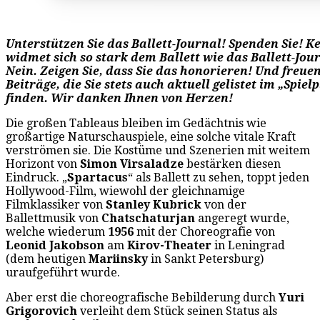
Unterstützen Sie das Ballett-Journal! Spenden Sie! 
widmet sich so stark dem Ballett wie das Ballett-Jou
Nein. Zeigen Sie, dass Sie das honorieren! Und freuen 
Beiträge, die Sie stets auch aktuell gelistet im „Spiel
finden. Wir danken Ihnen von Herzen!
Die großen Tableaus bleiben im Gedächtnis wie
großartige Naturschauspiele, eine solche vitale Kraft
verströmen sie. Die Kostüme und Szenerien mit weitem
Horizont von
Simon Virsaladze
bestärken diesen
Eindruck. „
Spartacus
“ als Ballett zu sehen, toppt jeden
Hollywood-Film, wiewohl der gleichnamige
Filmklassiker von
Stanley Kubrick
von der
Ballettmusik von
Chatschaturjan
angeregt wurde,
welche wiederum
1956
mit der Choreografie von
Leonid Jakobson
am
Kirov-Theater
in Leningrad
(dem heutigen
Mariinsky
in Sankt Petersburg)
uraufgeführt wurde.
Aber erst die choreografische Bebilderung durch
Yuri
Grigorovich
verleiht dem Stück seinen Status als