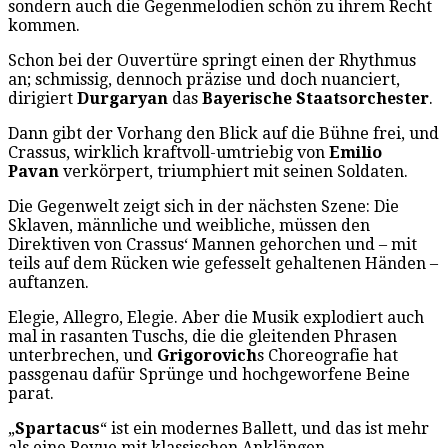
sondern auch die Gegenmelodien schön zu ihrem Recht
kommen.
Schon bei der Ouvertüre springt einen der Rhythmus
an; schmissig, dennoch präzise und doch nuanciert,
dirigiert
Durgaryan
das
Bayerische Staatsorchester
.
Dann gibt der Vorhang den Blick auf die Bühne frei, und
Crassus, wirklich kraftvoll-umtriebig von
Emilio
Pavan
verkörpert, triumphiert mit seinen Soldaten.
Die Gegenwelt zeigt sich in der nächsten Szene: Die
Sklaven, männliche und weibliche, müssen den
Direktiven von Crassus‘ Mannen gehorchen und – mit
teils auf dem Rücken wie gefesselt gehaltenen Händen –
auftanzen.
Elegie, Allegro, Elegie. Aber die Musik explodiert auch
mal in rasanten Tuschs, die die gleitenden Phrasen
unterbrechen, und
Grigorovich
s Choreografie hat
passgenau dafür Sprünge und hochgeworfene Beine
parat.
„
Spartacus
“ ist ein modernes Ballett, und das ist mehr
als eine Revue mit klassischen Anklängen.