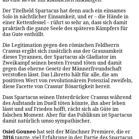
Der Titelheld Spartacus hat denn auch ein einsames
Solo in nächtlicher Einsamkeit, und er – die Hände in
einer Kettenfessel – rührt so sehr an, dass sich damit
praktisch die ganze Seele des späteren Kämpfers für
das Gute enthüllt.
Die Legitimation gegen den römischen Feldherrn
Crassus ergibt sich zusätzlich aus der Grausamkeit
dieses Tyrannen, der Spartacus als Gladiator im
Zweikampf seinen besten Freund töten und damit
gegen das eherne Gesetz der Männerfreundschaft
verstoßen lässt. Das Libretto hält für alle, die am
positiven Wert von revolutionärem Potenzial zweifeln,
diese Facette von Crassus‘ Bösartigkeit bereit.
Dass Spartacus seinen Unterdrücker Crassus während
des Aufstands im Duell töten könnte, ihn aber leben
lässt und auf Frieden hofft, rächt sich als Güte im
falschen Moment. Aber für das Publikum ist Spartacus
damit natürlich umso sympathischer.
Osiel Gouneo
hat seit der Münchner Premiere, die er
2016
tanzte, viel Erfahrung in der Partie des Spartacus