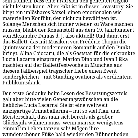
sein können: Dass eine Frau sich den geliebten Gigolo
nicht leisten kann. Aber Fakt ist in dieser Lovestory: Sie
birgt ein unlösbares Rätsel, einen emotionalen wie
materiellen Konflikt, der nicht zu bewältigen ist.
Solange Menschen sich immer wieder zu Ware machen
müssen, bleibt der Romanstoff aus dem 19. Jahrhundert
von Alexandre Dumas d. J. also aktuell! Und dann erst
das Ballett, das mit Musiken von Frédéric Chopin die
Quintessenz der moderneren Romantik auf den Punkt
bringt. Alina Cojocaru, die als Gaststar für die erkrankte
Lucia Lacarra einsprang, Marlon Dino und Ivan Liška
machten auf der BallettFestwoche in München aus
diesem Fallbeispiel tragischer Liebe einen Event
sondergleichen – mit Standing ovations als verdientem
Publikumsdank.
Der erste Gedanke beim Lesen des Besetzungszettels
galt aber bitte vielen Genesungswünschen an die
liebliche Lucia Lacarra! Sie ist eine weltweit
einzigartige Primaballerina – mit so viel Flair und
Meisterschaft, dass man sich bereits als großer
Glückspilz wähnen muss, wenn man sie wenigstens
einmal im Leben tanzen sah! Mögen ihre
wunderschönen Füße bald wieder den Bühnenboden