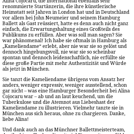
Alina Cojocaru, die international ebenfalls sehr
renommierte Startänzerin, die ihre künstlerische
Heimstatt seit Jahren in London hat und in Deutschland
vor allem bei John Neumeier und seinem Hamburg
Ballett als Gast reüssiert, hatte es denn auch nicht ganz
einfach, die Erwartungshaltung eines Großteils des
Publikums zu erfüllen. Aber was soll man sagen? Sie
war phänomenal! Ich habe sie oftmals in Hamburg als
„Kameliendame“ erlebt, aber nie war sie so gelöst und
dennoch hingebungsvoll, nie war sie so scheinbar
spontan und dennoch leidenschaftlich, nie erfüllte sie
diese große Partie mit mehr Authentizität und Würde
als jetzt in München.
Sie tanzt die Kameliendame übrigens vom Ansatz her
anders, weniger expressiv, weniger ausstellend, schon
gar nicht – was eine Hamburger Besonderheit bei Alina
Cojocaru war – ab und an laut keuchend, um die
Tuberkulose und die Atemnot aus Liebeshast der
Kameliendame zu illustrieren. Vielmehr tanzte sie in
München aus sich heraus, ohne zu chargieren. Danke,
liebe Alina!
Und dank auch an das Münchner Ballettmeisterteam,