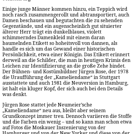
Einige junge Männer kommen hinzu, ein Teppich wird
noch rasch zusammengerollt und abtransportiert, auch
Damen beschauen und begutachten die zu sehenden
Gegenstände, und ein augenscheinlich gut situierter
älterer Herr trägt ein dunkelblaues, violett
schimmerndes Damenkleid mit einem daran
baumelnden Etikett so hoheitsvoll von dannen, als
handle es sich um das Gewand einer historischen
Persönlichkeit, etwa einer Königin. Das Etikett erinnert
derweil an die Schilder, die man in heutigen Krimis den
Leichen zur Identifizierung an die große Zehe bindet.
Der Bühnen- und Kostümbildner Jürgen Rose, der 1978
die Uraufführung der „Kameliendame“ in Stuttgart
ausstattete und auch 1981 die Neuversion in Hamburg,
ist halt ein kluger Kopf, der sich auch bei den Details
was denkt.
Jürgen Rose stattet jede Neumeier’sche
„Kameliendame“ neu aus, bleibt aber seinem
Grundkonzept immer treu. Dennoch variieren die Stoffe
und die Farben ein wenig – und so kann man schon etwa
auf Fotos die Moskauer Inszenierung von der
Hamburger und von der New Yorker und diese von der