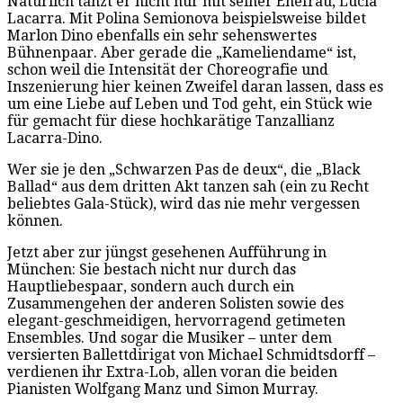
Natürlich tanzt er nicht nur mit seiner Ehefrau, Lucia
Lacarra. Mit Polina Semionova beispielsweise bildet
Marlon Dino ebenfalls ein sehr sehenswertes
Bühnenpaar. Aber gerade die „Kameliendame“ ist,
schon weil die Intensität der Choreografie und
Inszenierung hier keinen Zweifel daran lassen, dass es
um eine Liebe auf Leben und Tod geht, ein Stück wie
für gemacht für diese hochkarätige Tanzallianz
Lacarra-Dino.
Wer sie je den „Schwarzen Pas de deux“, die „Black
Ballad“ aus dem dritten Akt tanzen sah (ein zu Recht
beliebtes Gala-Stück), wird das nie mehr vergessen
können.
Jetzt aber zur jüngst gesehenen Aufführung in
München: Sie bestach nicht nur durch das
Hauptliebespaar, sondern auch durch ein
Zusammengehen der anderen Solisten sowie des
elegant-geschmeidigen, hervorragend getimeten
Ensembles. Und sogar die Musiker – unter dem
versierten Ballettdirigat von Michael Schmidtsdorff –
verdienen ihr Extra-Lob, allen voran die beiden
Pianisten Wolfgang Manz und Simon Murray.