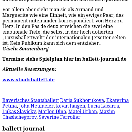
Vor allem aber sieht man sie als Armand und
Marguerite wie eine Einheit, wie ein ewiges Paar, das
permanent miteinander korrespondiert, von Herz zu
Herz. In den Pas de deux erreichen die zwei eine
emotionale Tiefe, die selbst in der hoch dotierten
„Luxusballettwelt“ der internationalen Jetsetter selten
ist. Kein Publkum kann sich dem entziehen.
Gisela Sonnenburg
Termine: siehe Spielplan hier im ballett-journal.de
Aktuelle Besetzungen:
www.staatsballett.de
Bayerisches Staatsballett
Daria Sukhorukova
,
Ekaterina
Petina
,
John Neumeier
,
kevin haigen
,
Lucia Lacarra
,
Lukas Slavicky
,
Marlon Dino
,
Matej Urban
,
Maxim
Chashchegorov
,
Séverine Ferrolier
ballett journal