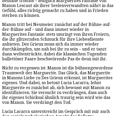
beinahe trostlos – lediglich Marguerites Fantasie von
Manon Lescaut als ihrer Seelenverwandten nährt in das
Gefühl, alles richtig gemacht zu haben und in Frieden
sterben zu können.
Manon tritt bei Neumeier zunächst auf der Bühne-auf-
der-Bühne auf – und dann immer wieder in
Marguerites Fantasie: stets umringt von ihren Freiern,
die ihr glitzernden Schmuck für ihre Liebesdienste
anbieten. Des Grieux muss sich da immer wieder
durchkämpfen, um nah bei ihr zu sein – und er tanzt
dann weltentrückte, dabei die klassischen Tugenden
ballettöser Paare beschwörende Pas de deux mit ihr.
Nicht zu vergessen ist: Manon ist die bühnengewordene
Traumwelt der Marguerite. Das Glück, das Marguerite
in Manons Liebe zu Des Grieux erkennt, ist Marguerites
eigenes. Und dabei, so betont Lucia Lacarra, lehnt
Marguerite es zunächst ab, sich bewusst mit Manon zu
identifizieren. Sie versucht zu verdrängen, dass auch
ihr eigenes Schicksal ähnlich traurig sein wird wie das
von Manon. Sie verdrängt den Tod.
Lucia Lacarra unterstreicht im Gespräch mit mir auch