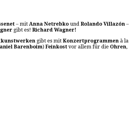
ssenet
– mit
Anna Netrebko
und
Rolando Villazón
–
gner
gibt es!
Richard Wagner!
tkunstwerken
gibt es mit
Konzertprogrammen
à la
aniel Barenboim
)
Feinkost
vor allem für die
Ohren
,