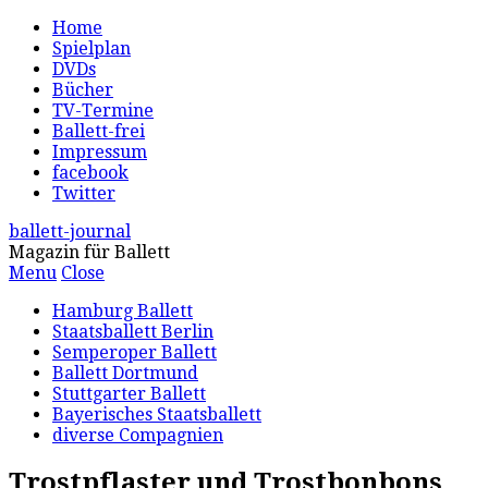
Home
Spielplan
DVDs
Bücher
TV-Termine
Ballett-frei
Impressum
facebook
Twitter
ballett-journal
Magazin für Ballett
Menu
Close
Hamburg Ballett
Staatsballett Berlin
Semperoper Ballett
Ballett Dortmund
Stuttgarter Ballett
Bayerisches Staatsballett
diverse Compagnien
Trostpflaster und Trostbonbons