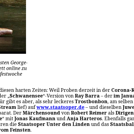
sten George-
tt online zu
tfestwoche
diesen harten Zeiten: Weil Proben derzeit in der
Corona-K
er „
Schwanensee
“-Version von
Ray Barra
– der
im Janu
r gibt es aber, als sehr leckeres
Trostbonbon
, am selbe
-Stream
lief) auf
www.staatsoper.de
– und dieselben
Juwe
parat. Der
Märchensound
von
Robert Reimer
als
Dirigen
e
“ mit
Jonas Kaufmann
und
Anja Harteros
. Ebenfalls g
eren die
Staatsoper Unter den Linden
und das
Staatsbal
om Feinsten
.