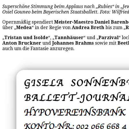
Superschöne Stimmung beim Applaus nach „Rubies“ in „Jew
Osiel Gouneo beim Bayerischen Staatsballett. Foto: Wilfrie
Opernmäßig spendiert
Meister-Maestro
Daniel Baren
über „
Medea
“ in der Regie von
Andrea Breth
bis zum „
R
„
Tristan und Isolde
“, „
Tannhäuser
“ und „
Parzival
“ lo
Anton Bruckner
und
Johannes Brahms
sowie mit
Beet
auch um die Fantasie anzuregen.