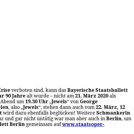
rise
verboten sind, kann das
Bayerische Staatsballett
ar 90 Jahre
alt wurde – nicht am
21. März 2020
als
n Abend um
19.30 Uhr
„
Jewels
“ von
George
len
, also „
Jewels
“, stehen dann auch vom
22. März, 12
t
wird dazu ebenfalls beglücken! Weitere
Schmankerln
anz und gar nicht untätig war man aber auch in
Berlin
, um
lett Berlin
gemeinsam auf
www.staatsoper-