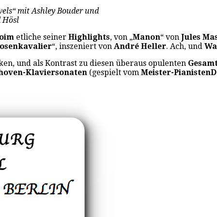
els“ mit Ashley Bouder und
d Hösl
boim
etliche seiner
Highlights
, von „
Manon
“ von
Jules Ma
osenkavalier
“, inszeniert von
André Heller
. Ach, und
Wa
cken, und als Kontrast zu diesen überaus opulenten
Gesam
hoven-Klaviersonaten
(gespielt vom
Meister-Pianisten
D