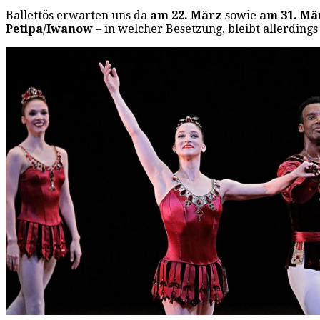
Ballettös erwarten uns da
am 22. März
sowie
am 31. M
Petipa/Iwanow
– in welcher Besetzung, bleibt allerding