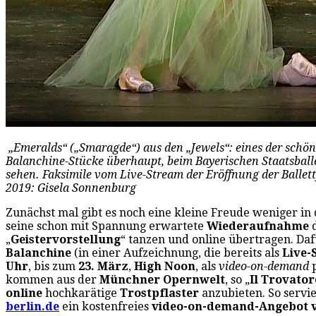
„Emeralds“ („Smaragde“) aus den „Jewels“: eines der schön
Balanchine-Stücke überhaupt, beim Bayerischen Staatsballe
sehen. Faksimile vom Live-Stream der Eröffnung der Ballet
2019: Gisela Sonnenburg
Zunächst mal gibt es noch eine kleine Freude weniger in 
seine schon mit Spannung erwartete
Wiederaufnahme
d
„
Geistervorstellung
“ tanzen und online übertragen. Dafü
Balanchine
(in einer Aufzeichnung, die bereits als
Live
Uhr
, bis zum
23. März
,
High Noon
, als
video-on-demand
kommen aus der
Münchner Opernwelt
, so „
Il Trovator
online
hochkarätige
Trostpflaster
anzubieten. So servi
berlin.de
ein kostenfreies
video-on-demand-Angebot v