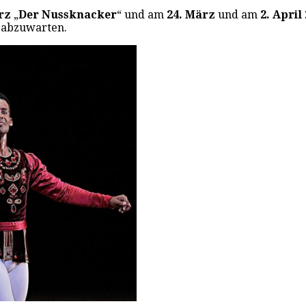
ärz
„
Der Nussknacker
“ und am
24. März
und am
2. April
s abzuwarten.