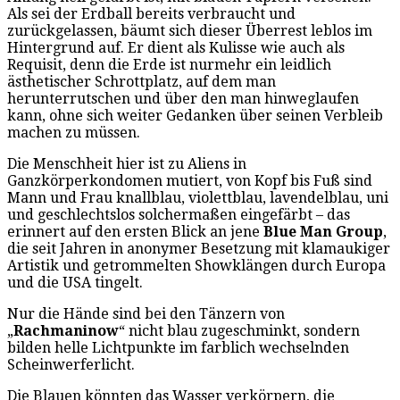
Als sei der Erdball bereits verbraucht und
zurückgelassen, bäumt sich dieser Überrest leblos im
Hintergrund auf. Er dient als Kulisse wie auch als
Requisit, denn die Erde ist nurmehr ein leidlich
ästhetischer Schrottplatz, auf dem man
herunterrutschen und über den man hinweglaufen
kann, ohne sich weiter Gedanken über seinen Verbleib
machen zu müssen.
Die Menschheit hier ist zu Aliens in
Ganzkörperkondomen mutiert, von Kopf bis Fuß sind
Mann und Frau knallblau, violettblau, lavendelblau, uni
und geschlechtslos solchermaßen eingefärbt – das
erinnert auf den ersten Blick an jene
Blue Man Group
,
die seit Jahren in anonymer Besetzung mit klamaukiger
Artistik und getrommelten Showklängen durch Europa
und die USA tingelt.
Nur die Hände sind bei den Tänzern von
„
Rachmaninow
“ nicht blau zugeschminkt, sondern
bilden helle Lichtpunkte im farblich wechselnden
Scheinwerferlicht.
Die Blauen könnten das Wasser verkörpern, die