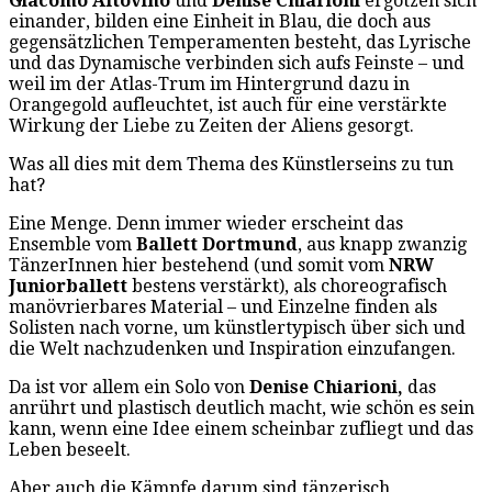
Giacomo Altovino
und
Denise Chiarioni
ergötzen sich
einander, bilden eine Einheit in Blau, die doch aus
gegensätzlichen Temperamenten besteht, das Lyrische
und das Dynamische verbinden sich aufs Feinste – und
weil im der Atlas-Trum im Hintergrund dazu in
Orangegold aufleuchtet, ist auch für eine verstärkte
Wirkung der Liebe zu Zeiten der Aliens gesorgt.
Was all dies mit dem Thema des Künstlerseins zu tun
hat?
Eine Menge. Denn immer wieder erscheint das
Ensemble vom
Ballett Dortmund
, aus knapp zwanzig
TänzerInnen hier bestehend (und somit vom
NRW
Juniorballett
bestens verstärkt), als choreografisch
manövrierbares Material – und Einzelne finden als
Solisten nach vorne, um künstlertypisch über sich und
die Welt nachzudenken und Inspiration einzufangen.
Da ist vor allem ein Solo von
Denise Chiarioni,
das
anrührt und plastisch deutlich macht, wie schön es sein
kann, wenn eine Idee einem scheinbar zufliegt und das
Leben beseelt.
Aber auch die Kämpfe darum sind tänzerisch