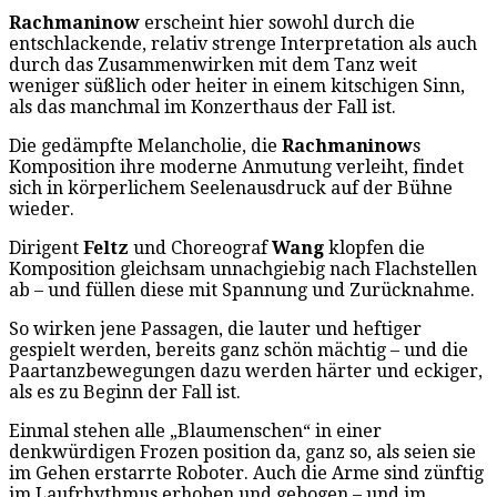
Rachmaninow
erscheint hier sowohl durch die
entschlackende, relativ strenge Interpretation als auch
durch das Zusammenwirken mit dem Tanz weit
weniger süßlich oder heiter in einem kitschigen Sinn,
als das manchmal im Konzerthaus der Fall ist.
Die gedämpfte Melancholie, die
Rachmaninow
s
Komposition ihre moderne Anmutung verleiht, findet
sich in körperlichem Seelenausdruck auf der Bühne
wieder.
Dirigent
Feltz
und Choreograf
Wang
klopfen die
Komposition gleichsam unnachgiebig nach Flachstellen
ab – und füllen diese mit Spannung und Zurücknahme.
So wirken jene Passagen, die lauter und heftiger
gespielt werden, bereits ganz schön mächtig – und die
Paartanzbewegungen dazu werden härter und eckiger,
als es zu Beginn der Fall ist.
Einmal stehen alle „Blaumenschen“ in einer
denkwürdigen Frozen position da, ganz so, als seien sie
im Gehen erstarrte Roboter. Auch die Arme sind zünftig
im Laufrhythmus erhoben und gebogen – und im