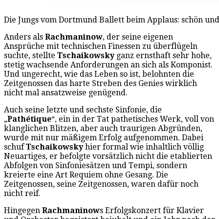
Die Jungs vom Dortmund Ballett beim Applaus: schön und 
Anders als
Rachmaninow
, der seine eigenen
Ansprüche mit technischen Finessen zu überflügeln
suchte, stellte
Tschaikowsky
ganz ernsthaft sehr hohe,
stetig wachsende Anforderungen an sich als Komponist.
Und ungerecht, wie das Leben so ist, belohnten die
Zeitgenossen das harte Streben des Genies wirklich
nicht mal ansatzweise genügend.
Auch seine letzte und sechste Sinfonie, die
„
Pathétique
“, ein in der Tat pathetisches Werk, voll von
klanglichen Blitzen, aber auch traurigen Abgründen,
wurde mit nur mäßigem Erfolg aufgenommen. Dabei
schuf
Tschaikowsky
hier formal wie inhaltlich völlig
Neuartiges, er befolgte vorsätzlich nicht die etablierten
Abfolgen von Sinfoniesätzen und Tempi, sondern
kreierte eine Art Requiem ohne Gesang. Die
Zeitgenossen, seine Zeitgenossen, waren dafür noch
nicht reif.
Hingegen
Rachmaninow
s Erfolgskonzert für Klavier