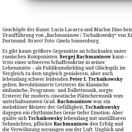
Geschöpfe der Kunst: Lucia Lacarra und Marlon Dino bei
Uraufführung von „Rachmaninow / Tschaikowsky“ von Xi
Dortmund. Bravo! Foto: Gisela Sonnenburg
Es gibt kaum größere Gegensätze an Schicksalen unter
russischen Komponisten:
Sergej Rachmaninow
kann –
trotz einer schweren Schaffenskrise in seiner
Lebensmitte – als Publikumsliebling und Glückspilz im
Vergleich zu dem ungleich genialeren, aber auch
lebenslang schwer leidenden
Peter I. Tschaikowsky
gelten. Revolutionierte Letzterer die klassische
sinfonische, Programm- und Ballettmusik, sorgte
Ersterer für modern-cineatische Plätschermusik vom
unterhaltsamsten Grad.
Rachmaninow
war ein
melodiöser Meister der Gefälligkeit,
Tschaikowsky
dagegen ein rhythmisches Genie tiefer Emotion. Aber
quälte sich
Tschaikowsky
lebenslang mit unstillbaren
Sehnsüchten, pflückte
Rachmaninow
den Erfolg und
die Verwöhnung sozusagen aus der Luft. Unglück und