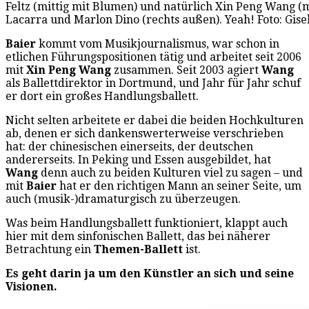
Feltz (mittig mit Blumen) und natürlich Xin Peng Wang (m
Lacarra und Marlon Dino (rechts außen). Yeah! Foto: Gis
Baier
kommt vom Musikjournalismus, war schon in
etlichen Führungspositionen tätig und arbeitet seit 2006
mit
Xin Peng Wang
zusammen. Seit 2003 agiert
Wang
als Ballettdirektor in Dortmund, und Jahr für Jahr schuf
er dort ein großes Handlungsballett.
Nicht selten arbeitete er dabei die beiden Hochkulturen
ab, denen er sich dankenswerterweise verschrieben
hat: der chinesischen einerseits, der deutschen
andererseits. In Peking und Essen ausgebildet, hat
Wang
denn auch zu beiden Kulturen viel zu sagen – und
mit
Baier
hat er den richtigen Mann an seiner Seite, um
auch (musik-)dramaturgisch zu überzeugen.
Was beim Handlungsballett funktioniert, klappt auch
hier mit dem sinfonischen Ballett, das bei näherer
Betrachtung ein
Themen-Ballett
ist.
Es geht darin ja um den Künstler an sich und seine
Visionen.