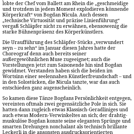
lobte der Chef vom Ballett am Rhein die „geschmeidige
und trotzdem in jedem Moment explodieren könnende
Körperkraft“ von Bogdan Nicula. Auch dessen
„technische Virtuosität und präzise Linienführung“
vergaß Schläpfer nicht zu erwähnen, ebensowenig die
starke Bühnenpräsenz des Körperkünstlers.
Die Uraufführung des Schläpfer-Stücks „verwundert
seyn – zu sehn“ im Januar diesen Jahres hatte der
Choreograf denn auch bereits seiner
außergewöhnlichen Muse zugeeignet; auch die
Vorstellungen jetzt zum Saisonende hin sind Bogdan
gewidmet. Verstanden haben sich die beiden im
Wortsinn einer seelennahen Künstlerfreundschaft – und
in den Solostücken, die Nicula tanzte, war das auch
entschieden ganz augenscheinlich.
So kamen diese Tänze Bogdans Persönlichkeit entgegen,
vereinten oftmals zwei gegensätzliche Pole in sich. Sie
hatten dann zugleich etwas Klassisch-Geradliniges und
auch etwas Modern-Verwinkeltes an sich; der drahtig-
muskulöse Bogdan konnte seine eleganten Sprünge und
smarten Drehungen nonchalant als technisch brillante
Leckerli in die ansonsten ausdrucksorientierten